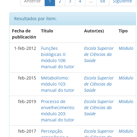
Anterior
1
2
3
4
...
68
Siguiente
Resultados por ítem:
Fecha de
Título
Autor(es)
Tipo
publicación
1-feb-2012
Funções
Escola Superior
Módulo
biológicas II:
de Ciências da
módulo 108:
Saúde
manual do tutor
feb-2015
Metabolismo:
Escola Superior
Módulo
módulo 103:
de Ciências da
manual do tutor
Saúde
feb-2019
Processo de
Escola Superior
Módulo
envelhecimento:
de Ciências da
módulo 203:
Saúde
manual do tutor
feb-2017
Percepção,
Escola Superior
Módulo