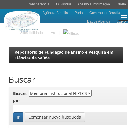
Transparência
Ouvidoria
Acesso à Informação
Diário
Oficial
Agência Brasília
Portal do Governo de Brasília
Skip
Dados Abertos
LGPD
navigation
Acessibilidade
|
A
a
|
Repositório de Fundação de Ensino e Pesquisa em
Ciências da Saúde
Buscar
Buscar:
por
Comenzar nueva busqueda