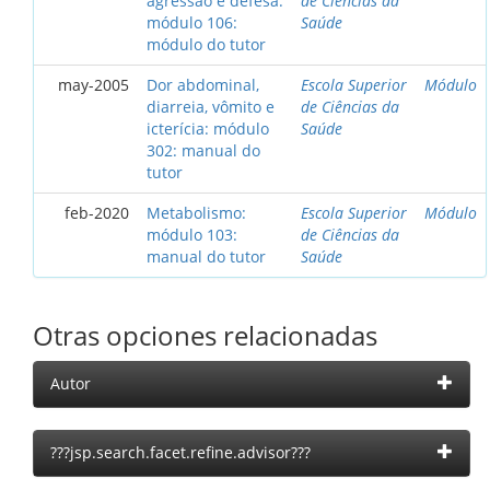
agressão e defesa:
de Ciências da
módulo 106:
Saúde
módulo do tutor
may-2005
Dor abdominal,
Escola Superior
Módulo
diarreia, vômito e
de Ciências da
icterícia: módulo
Saúde
302: manual do
tutor
feb-2020
Metabolismo:
Escola Superior
Módulo
módulo 103:
de Ciências da
manual do tutor
Saúde
Otras opciones relacionadas
Autor
???jsp.search.facet.refine.advisor???