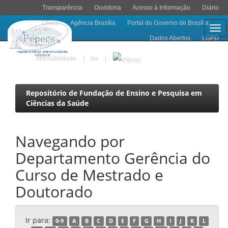
Transparência
Ouvidoria
Acesso à Informação
Diário
Oficial
Agência Brasília
Portal do Governo de Brasília
Skip
Dados Abertos
LGPD
navigation
Acessibilidade
|
A
a
|
Repositório de Fundação de Ensino e Pesquisa em
Ciências da Saúde
Navegando por
Departamento Gerência do
Curso de Mestrado e
Doutorado
Ir para:
0-9
A
B
C
D
E
F
G
H
I
J
K
L