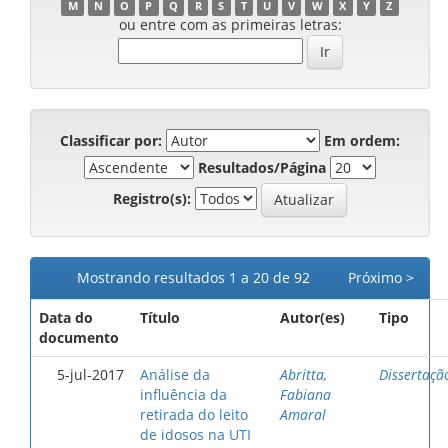
M
N
O
P
Q
R
S
T
U
V
W
X
Y
Z
ou entre com as primeiras letras:
Classificar por:
Em ordem:
Resultados/Página
Registro(s):
Mostrando resultados 1 a 20 de 92
Próximo >
Data do
Título
Autor(es)
Tipo
documento
5-jul-2017
Análise da
Abritta,
Dissertaçã
influência da
Fabiana
retirada do leito
Amaral
de idosos na UTI