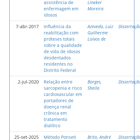
assistência de
Lineker
enfermagem em
Moreira
idosos
7-abr-2017
Influência da
Azevedo, Luiz
Dissertaçã
reabilitação com
Guilherme
próteses totais
Loivos de
sobre a qualidade
de vida de idosos
desdentados
residentes no
Distrito Federal
2-jul-2020
Relação entre
Borges,
Dissertaçã
sarcopenia e risco
Sheila
cardiovascular em
portadores de
doença renal
crônica em
tratamento
dialítico
25-set-2025
Método Ponseti
Brito, André
Dissertaçã