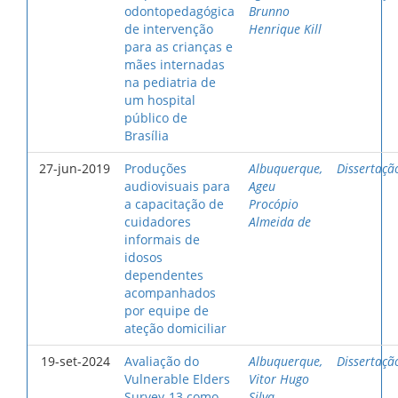
odontopedagógica
Brunno
de intervenção
Henrique Kill
para as crianças e
mães internadas
na pediatria de
um hospital
público de
Brasília
27-jun-2019
Produções
Albuquerque,
Dissertaçã
audiovisuais para
Ageu
a capacitação de
Procópio
cuidadores
Almeida de
informais de
idosos
dependentes
acompanhados
por equipe de
ateção domiciliar
19-set-2024
Avaliação do
Albuquerque,
Dissertaçã
Vulnerable Elders
Vitor Hugo
Survey-13 como
Silva