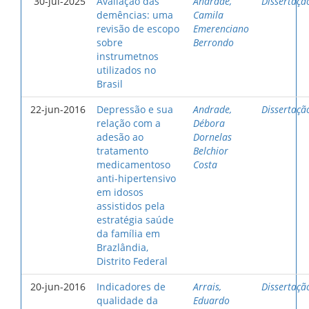
30-jul-2025
Avaliação das
Andrade,
Dissertaçã
demências: uma
Camila
revisão de escopo
Emerenciano
sobre
Berrondo
instrumetnos
utilizados no
Brasil
22-jun-2016
Depressão e sua
Andrade,
Dissertaçã
relação com a
Débora
adesão ao
Dornelas
tratamento
Belchior
medicamentoso
Costa
anti-hipertensivo
em idosos
assistidos pela
estratégia saúde
da família em
Brazlândia,
Distrito Federal
20-jun-2016
Indicadores de
Arrais,
Dissertaçã
qualidade da
Eduardo