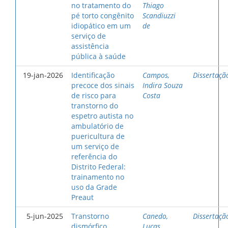
no tratamento do
Thiago
pé torto congênito
Scandiuzzi
idiopático em um
de
serviço de
assistência
pública à saúde
19-jan-2026
Identificação
Campos,
Dissertaçã
precoce dos sinais
Indira Souza
de risco para
Costa
transtorno do
espetro autista no
ambulatório de
puericultura de
um serviço de
referência do
Distrito Federal:
trainamento no
uso da Grade
Preaut
5-jun-2025
Transtorno
Canedo,
Dissertaçã
dismórfico
Lucas