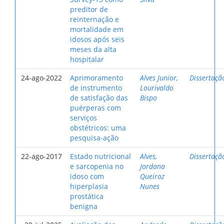
preditor de
reinternação e
mortalidade em
idosos após seis
meses da alta
hospitalar
24-ago-2022
Aprimoramento
Alves Junior,
Dissertaçã
de instrumento
Lourivaldo
de satisfação das
Bispo
puérperas com
serviços
obstétricos: uma
pesquisa-ação
22-ago-2017
Estado nutricional
Alves,
Dissertaçã
e sarcopenia no
Jordana
idoso com
Queiroz
hiperplasia
Nunes
prostática
benigna